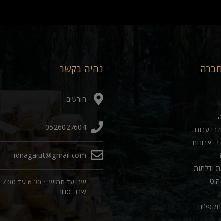
חברה
נהיה בקשר
חורשים
0526027604
דרי עבודה
רי ארונות
idnagarut@gmail.com
ות ודלתות
יהוט
שני עד חמישי : 6.30 עד 00
שבת סגור
תקפלים