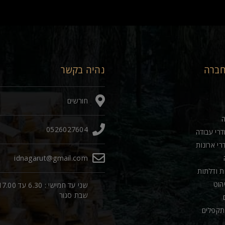
חברה
נהיה בקשר
חורשים
0526027604
דרי עבודה
רי ארונות
idnagarut@gmail.com
ות ודלתות
יהוט
שני עד חמישי : 6.30 עד 00
שבת סגור
תקפלים