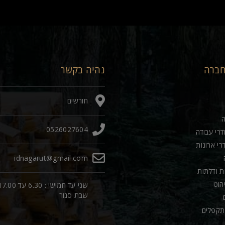
חברה
נהיה בקשר
חורשים
0526027604
דרי עבודה
רי ארונות
idnagarut@gmail.com
ות ודלתות
יהוט
שני עד חמישי : 6.30 עד 00
שבת סגור
תקפלים