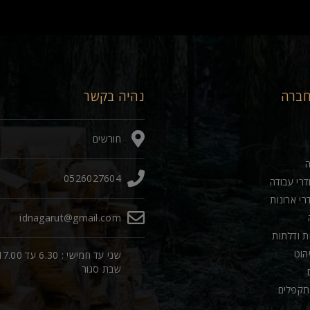
חברה
נהיה בקשר
חורשים
0526027604
דרי עבודה
רי ארונות
idnagarut@gmail.com
ות ודלתות
יהוט
שני עד חמישי : 6.30 עד 00
שבת סגור
תקפלים