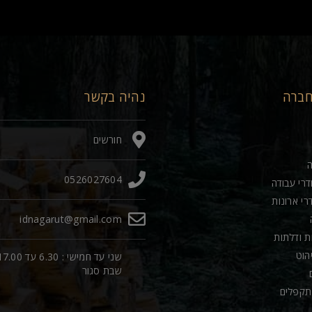
חברה
נהיה בקשר
חורשים
0526027604
דרי עבודה
רי ארונות
idnagarut@gmail.com
ות ודלתות
יהוט
שני עד חמישי : 6.30 עד 00
שבת סגור
תקפלים